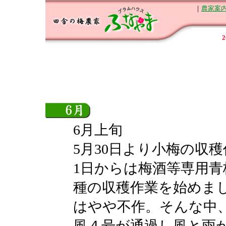
｜
農家案
6月上旬
5月30日より小梅の収
1日からは梅酒等専用
種の収穫作業を始めま
はやや不作。そんな中、
風４号が通過し風と雨