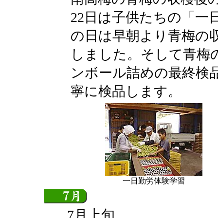
22日は子供たちの「一
の日は早朝より青梅の
しました。そして青梅
ンボール詰めの最終検
寧に検品します。
一日勤労体験学習
7月上旬