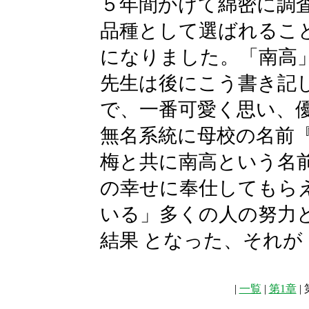
５年間かけて綿密に調査
品種として選ばれるこ
になりました。「南高
先生は後にこう書き記
で、一番可愛く思い、
無名系統に母校の名前
梅と共に南高という名
の幸せに奉仕してもら
いる」多くの人の努力
結果 となった、それが
|
一覧
|
第1章
| 