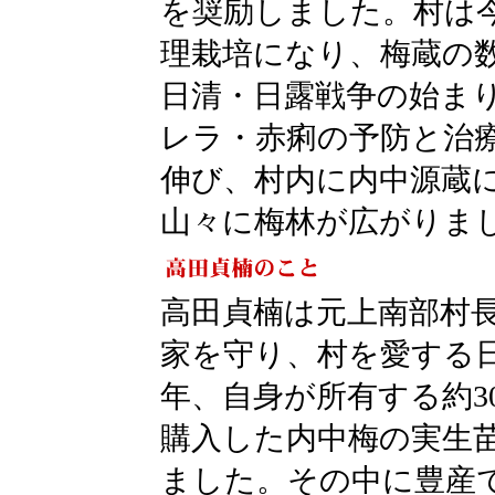
を奨励しました。村は
理栽培になり、梅蔵の
日清・日露戦争の始ま
レラ・赤痢の予防と治
伸び、村内に内中源蔵
山々に梅林が広がりま
高田貞楠は元上南部村
家を守り、村を愛する日
年、自身が所有する約3
購入した内中梅の実生苗
ました。その中に豊産