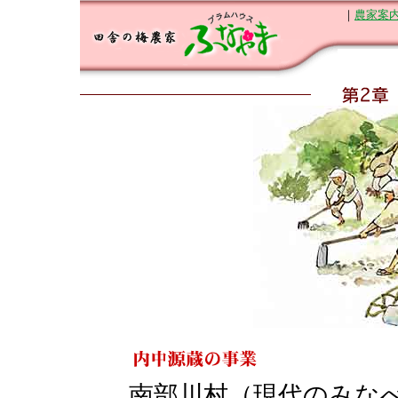
｜
農家案
南部川村（現代のみな