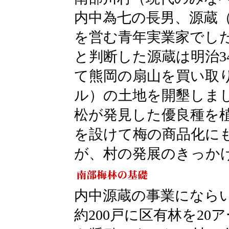
内中為七の長男、源蔵
を営む青年実業家でし
と判断した源蔵は明治3
て熊岡の扇山を買い取り
ル）の土地を開墾しま
松が発見した優良種を
を設けて梅の商品化に
が、村の発展のきっか
内中源蔵の事業になら
約200戸に区有林を2